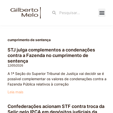
Ir
para
Search
Search
o
conteúdo
Fale Con
cumprimento de sentença
STJ julga complementos a condenações
contra a Fazenda no cumprimento de
sentença
12/05/2026
A 1ª Seção do Superior Tribunal de Justiça vai decidir se é
possível complementar os valores de condenações contra a
Fazenda Pública relativos à correção
Leia mais
Confederações acionam STF contra troca da
Selic pelo IPCA em depósitos judiciais da