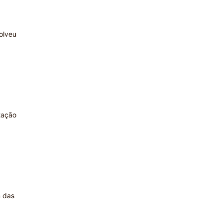
olveu
tação
m das