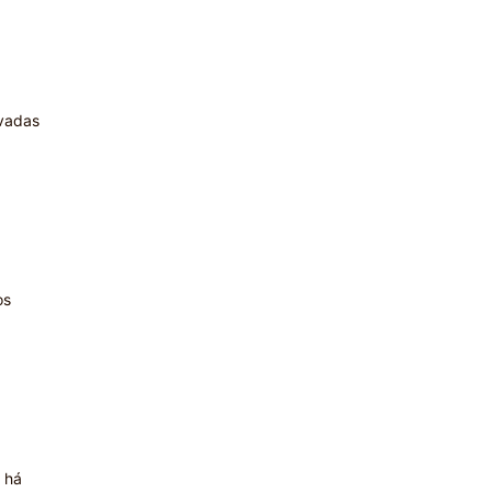
ivadas
os
o há