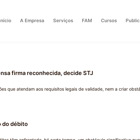
Início
A Empresa
Serviços
FAM
Cursos
Publi
ensa firma reconhecida, decide STJ
Page
Page
Page
Page
ões que atendam aos requisitos legais de validade, nem a criar obst
 do débito
itos têm enfrentado, há certo tempo, um obstáculo significativo qu