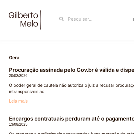
Ir
para
Search
Search
o
conteúdo
Geral
Procuração assinada pelo Gov.br é válida e disp
20/02/2026
O poder geral de cautela não autoriza o juiz a recusar procuraç
intransponíveis ao
Leia mais
Encargos contratuais perduram até o pagamento
13/08/2025
Os credores e profissionais acostumados à recuperação de créd