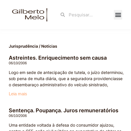
Ir
para
Search
Search
o
conteúdo
Fale Con
Jurisprudência / Notícias
Astreintes. Enriquecimento sem causa
Page
Page
06/10/2006
Logo em sede de antecipação de tutela, o juízo determinou,
sob pena de multa diária, que a seguradora providenciasse
o desembaraço administrativo do veículo sinistrado,
Leia mais
Sentença. Poupança. Juros remuneratórios
06/10/2006
Uma entidade voltada à defesa do consumidor ajuizou,